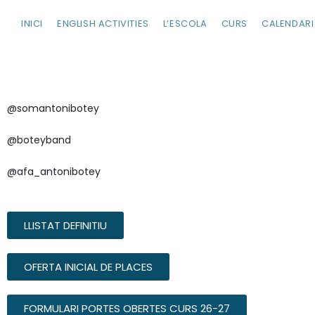
INICI
ENGLISH ACTIVITIES
L’ESCOLA
CURS
CALENDARI
@somantonibotey
@boteyband
@afa_antonibotey
LLISTAT DEFINITIU
OFERTA INICIAL DE PLACES
FORMULARI PORTES OBERTES CURS 26-27