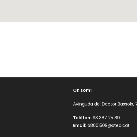
On som?
Avinguda del Doctor Bassols, 
Telèfon:
93 387 25 89
Email:
a8001509@xtec.cat